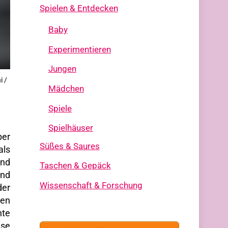
Spielen & Entdecken
Baby
Experimentieren
Jungen
i /
Mädchen
Spiele
Spielhäuser
per
Süßes & Saures
als
und
Taschen & Gepäck
end
Wissenschaft & Forschung
der
ren
hte
ese