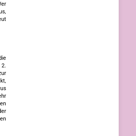
Wer
us,
eut
die
 2.
ur
kt,
rus
ehr
gen
er
ten