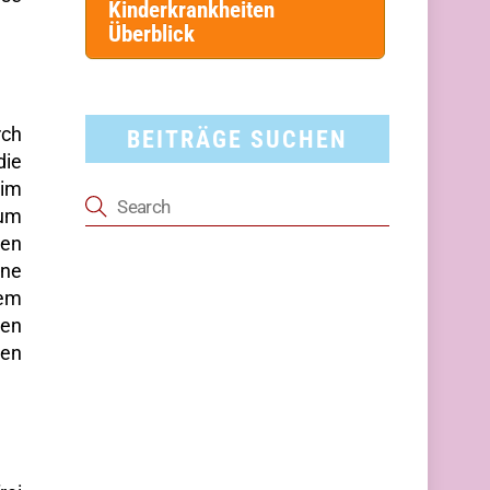
Kinderkrankheiten
Überblick
rch
BEITRÄGE SUCHEN
die
 im
zum
ten
ine
dem
den
den