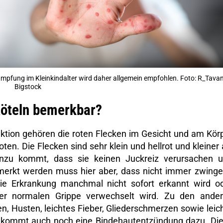
e Impfung im Kleinkindalter wird daher allgemein empfohlen. Foto: R_Tavan
Bigstock
öteln bemerkbar?
ektion gehören die roten Flecken im Gesicht und am Kör
n. Die Flecken sind sehr klein und hellrot und kleiner 
Hinzu kommt, dass sie keinen Juckreiz verursachen 
merkt werden muss hier aber, dass nicht immer zwing
ie Erkrankung manchmal nicht sofort erkannt wird o
r normalen Grippe verwechselt wird. Zu den ande
 Husten, leichtes Fieber, Gliederschmerzen sowie leic
 kommt auch noch eine Bindehautentzündung dazu. Di