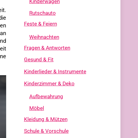
Kinderwagen
it.
Rutschauto
die
Feste & Feiern
den
ran
Weihnachten
und
Fragen & Antworten
eit
ine
Gesund & Fit
Kinderlieder & Instrumente
Kinderzimmer & Deko
Aufbewahrung
Möbel
Kleidung & Mützen
Schule & Vorschule