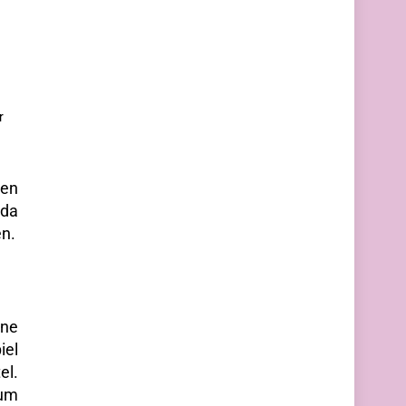
r
den
 da
en.
ine
iel
el.
 um