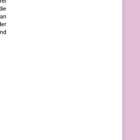
rei
die
 an
der
und