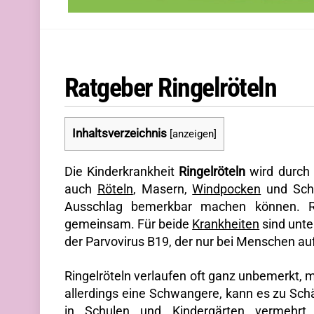
Ratgeber Ringelröteln
Inhaltsverzeichnis
[
anzeigen
]
Die Kinderkrankheit
Ringelröteln
wird durch 
auch
Röteln
, Masern,
Windpocken
und Scha
Ausschlag bemerkbar machen können. R
gemeinsam. Für beide
Krankheiten
sind unter
der Parvovirus B19, der nur bei Menschen auft
Ringelröteln verlaufen oft ganz unbemerkt, m
allerdings eine Schwangere, kann es zu Sc
in Schulen und Kindergärten vermehr