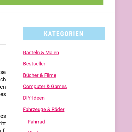
KATEGORIEN
Basteln & Malen
Bestseller
ise
Bücher & Filme
rch
Computer & Games
men
ies
DIY-Ideen
Fahrzeuge & Räder
 es
Fahrrad
itt
f.