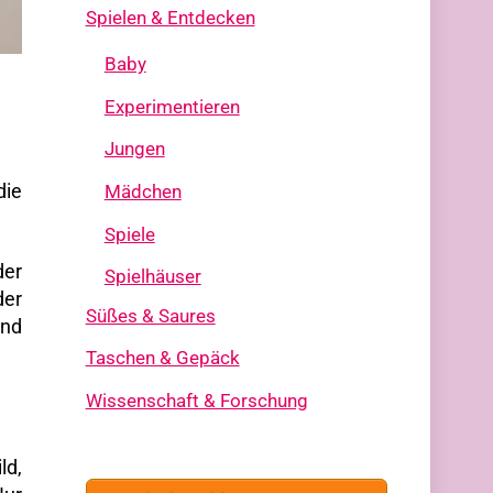
Spielen & Entdecken
Baby
Experimentieren
Jungen
die
Mädchen
Spiele
der
Spielhäuser
der
Süßes & Saures
ind
Taschen & Gepäck
Wissenschaft & Forschung
ld,