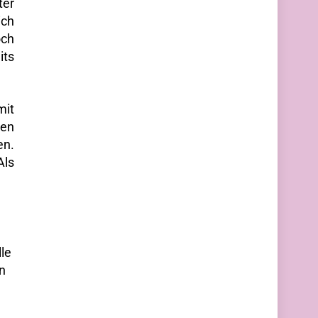
ter
ich
och
its
mit
nen
en.
Als
lle
n