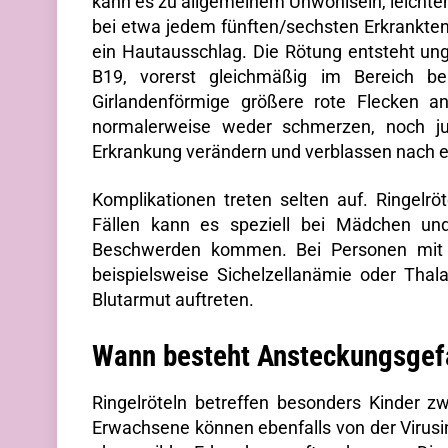
kann es zu allgemeinem Unwohlsein, leicht
bei etwa jedem fünften/sechsten Erkrankte
ein Hautausschlag. Die Rötung entsteht u
B19, vorerst gleichmäßig im Bereich be
Girlandenförmige größere rote Flecken a
normalerweise weder schmerzen, noch ju
Erkrankung verändern und verblassen nach e
Komplikationen treten selten auf. Ringelrö
Fällen kann es speziell bei Mädchen un
Beschwerden kommen. Bei Personen mit 
beispielsweise Sichelzellanämie oder Thal
Blutarmut auftreten.
Wann besteht Ansteckungsgefa
Ringelröteln betreffen besonders Kinder z
Erwachsene können ebenfalls von der Virusin