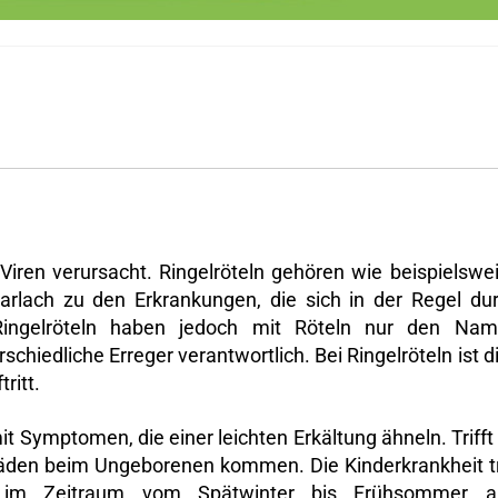
Viren verursacht. Ringelröteln gehören wie beispielswe
rlach zu den Erkrankungen, die sich in der Regel du
ingelröteln haben jedoch mit Röteln nur den Na
schiedliche Erreger verantwortlich. Bei Ringelröteln ist d
ritt.
it Symptomen, die einer leichten Erkältung ähneln. Trifft
häden beim Ungeborenen kommen. Die Kinderkrankheit tr
t im Zeitraum vom Spätwinter bis Frühsommer au