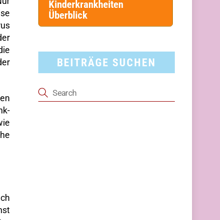
Nur
Kinderkrankheiten
ise
Überblick
rus
der
die
BEITRÄGE SUCHEN
der
gen
nk-
wie
che
uch
nst