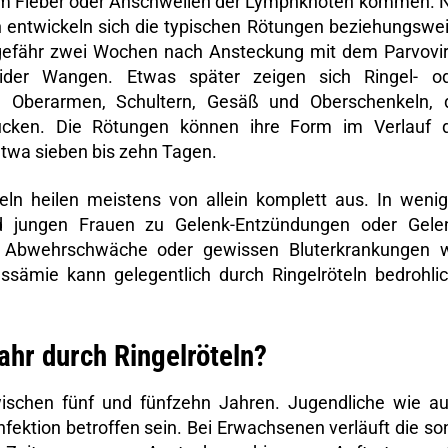
em Fieber oder Anschwellen der Lymphknoten kommen. 
n entwickeln sich die typischen Rötungen beziehungswe
ngefähr zwei Wochen nach Ansteckung mit dem Parvovi
ider Wangen. Etwas später zeigen sich Ringel- o
n Oberarmen, Schultern, Gesäß und Oberschenkeln, 
cken. Die Rötungen können ihre Form im Verlauf 
twa sieben bis zehn Tagen.
teln heilen meistens von allein komplett aus. In weni
d jungen Frauen zu Gelenk-Entzündungen oder Gele
Abwehrschwäche oder gewissen Bluterkrankungen 
assämie kann gelegentlich durch Ringelröteln bedrohli
hr durch Ringelröteln?
wischen fünf und fünfzehn Jahren. Jugendliche wie a
fektion betroffen sein. Bei Erwachsenen verläuft die so